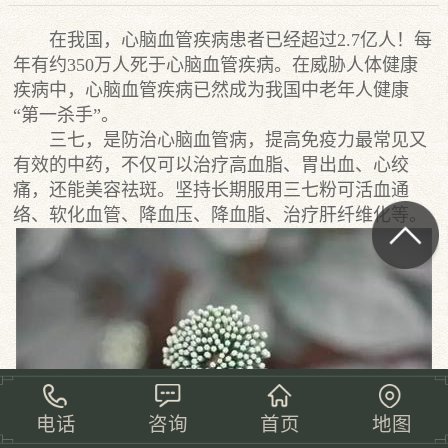
在我国，心脑血管疾病患者已经超过2.7亿人！每
年有约350万人死于心脑血管疾病。在威胁人体健康
疾病中，心脑血管疾病已然成为我国中老年人健康
“第一杀手”。
三七，是防治心脑血管病，提高免疫力最常见又
有效的中药，不仅可以治疗高血脂、胃出血、心绞
痛，还能美容祛斑。坚持长期服用三七粉可活血通
络、软化血管、降血压、降血脂、治疗肝纤维化等。
电话
咨询
首页
地图