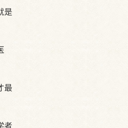
就是
医
才最
学者